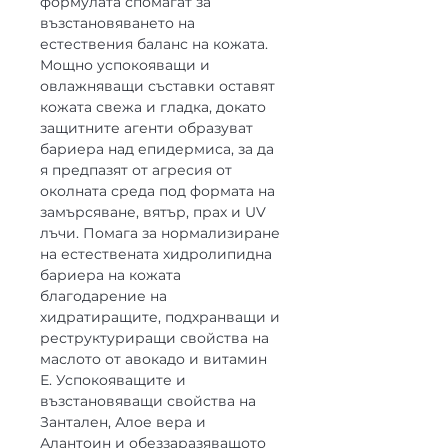
формулата спомагат за
възстановяването на
естествения баланс на кожата.
Мощно успокояващи и
овлажняващи съставки оставят
кожата свежа и гладка, докато
защитните агенти образуват
бариера над епидермиса, за да
я предпазят от агресия от
околната среда под формата на
замърсяване, вятър, прах и UV
лъчи. Помага за нормализиране
на естествената хидролипидна
бариера на кожата
благодарение на
хидратиращите, подхранващи и
реструктуриращи свойства на
маслото от авокадо и витамин
Е. Успокояващите и
възстановяващи свойства на
Зантален, Алое вера и
Алантоин и обеззаразяващото