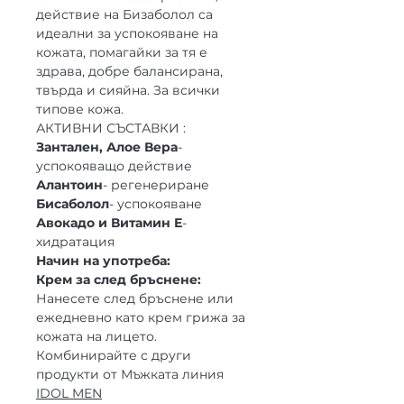
действие на Бизаболол са
идеални за успокояване на
кожата, помагайки за тя е
здрава, добре балансирана,
твърда и сияйна. За всички
типове кожа.
АКТИВНИ СЪСТАВКИ :
Зантален, Алое Вера
-
успокояващо действие
Алантоин
- регенериране
Бисаболол
- успокояване
Авокадо и Витамин Е
-
хидратация
Начин на употреба:
Крем за след бръснене:
Нанесете след бръснене или
ежедневно като крем грижа за
кожата на лицето.
Комбинирайте с други
продукти от Мъжката линия
IDOL MEN