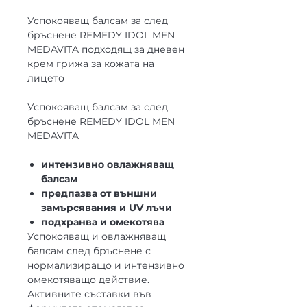
Успокояващ балсам за след
бръснене REMEDY IDOL MEN
MEDAVITA подходящ за дневен
крем грижа за кожата на
лицето
Успокояващ балсам за след
бръснене REMEDY IDOL MEN
MEDAVITA
интензивно овлажняващ
балсам
предпазва от външни
замърсявания и UV лъчи
подхранва и омекотява
Успокояващ и овлажняващ
балсам след бръснене с
нормализиращо и интензивно
омекотяващо действие.
Активните съставки във