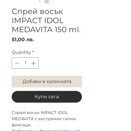
Спрей восък
IMPACT IDOL
MEDAVITA 150 ml.
Price
51,00 лв.
Quantity
*
Добави в количката
Купи сега
Спрей восък IMPACT IDOL
MEDAVITA с екстремно силна
фиксаци.
Дефинира и фиксира дори най-