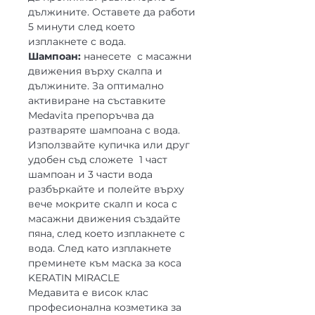
дължините. Оставете да работи
5 минути след което
изплакнете с вода.
Шампоан:
нанесете с масажни
движения върху скалпа и
дължините. За оптимално
активиране на съставките
Medavita препоръчва да
разтваряте шампоана с вода.
Използвайте купичка или друг
удобен съд сложете 1 част
шампоан и 3 части вода
разбъркайте и полейте върху
вече мокрите скалп и коса с
масажни движения създайте
пяна, след което изплакнете с
вода. След като изплакнете
преминете към маска за коса
KERATIN MIRACLE
Медавита е висок клас
професионална козметика за