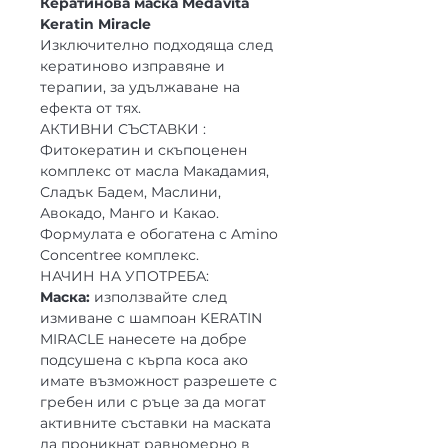
Кератинова маска Medavita
Keratin Miracle
Изключително подходяща след
кератиново изправяне и
терапии, за удължаване на
ефекта от тях.
АКТИВНИ СЪСТАВКИ :
Фитокератин и скъпоценен
комплекс от масла Макадамия,
Сладък Бадем, Маслини,
Авокадо, Манго и Какао.
Формулата е обогатена с Amino
Concentree комплекс.
НАЧИН НА УПОТРЕБА:
Маска:
използвайте след
измиване с шампоан KERATIN
MIRACLE нанесете на добре
подсушена с кърпа коса ако
имате възможност разрешете с
гребен или с ръце за да могат
активните съставки на маската
да проникнат равномерно в