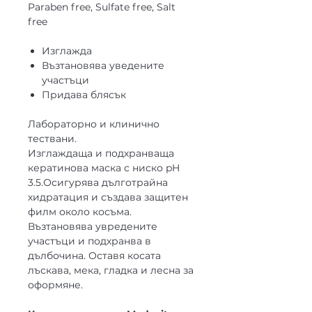
Paraben free, Sulfate free, Salt
free
Изглажда
Възтановява уведените
участъци
Придава блясък
Лабораторно и клинично
тествани.
Изглаждаща и подхранваща
кератинова маска с ниско pH
3.5.Осигурява дълготрайна
хидратация и създава защитен
филм около косъма.
Възтановява увредените
участъци и подхранва в
дълбочина. Оставя косата
лъскава, мека, гладка и лесна за
оформяне.